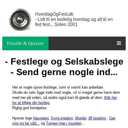
HverdagOgFest.dk
- Lidt til en kedelig hverdag og alt til en
fed fest... Siden 2001
Forside & Quizzer
- Festlege og Selskabslege
- Send gerne nogle ind
...
Her er nogle sjove festlege, som vi varmt kan anbefale.
Skulle du selv ligge inde med nogle, vil vi meget gerne have dem
med her på siden, så andre også kan få glæde af dem.
Klik her
for at tilføje din festleg
.
Rigtig god fornøjelse.
Nyeste lege
Navneleg
,
Syng kreativt
,
Morder
,
Øl bowling
,
Gør
mor og far våd...
og
Tungen lige i munden
...