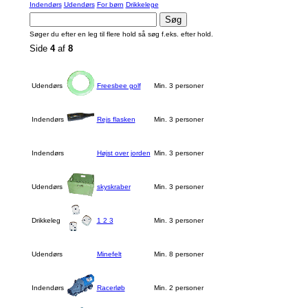
Indendørs
Udendørs
For børn
Drikkelege
Søger du efter en leg til flere hold så søg f.eks. efter hold.
Side
4
af
8
Udendørs
Freesbee golf
Min. 3 personer
Indendørs
Rejs flasken
Min. 3 personer
Indendørs
Højst over jorden
Min. 3 personer
Udendørs
skyskraber
Min. 3 personer
Drikkeleg
1 2 3
Min. 3 personer
Udendørs
Minefelt
Min. 8 personer
Indendørs
Racerløb
Min. 2 personer