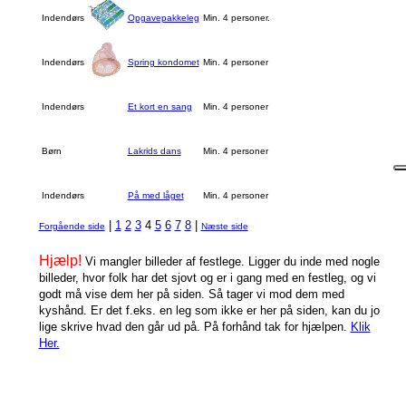
Indendørs
Opgavepakkeleg
Min. 4 personer.
Indendørs
Spring kondomet
Min. 4 personer
Indendørs
Et kort en sang
Min. 4 personer
Børn
Lakrids dans
Min. 4 personer
Indendørs
På med låget
Min. 4 personer
|
1
2
3
4
5
6
7
8
|
Forgående side
Næste side
Hjælp!
Vi mangler billeder af festlege. Ligger du inde med nogle
billeder, hvor folk har det sjovt og er i gang med en festleg, og vi
godt må vise dem her på siden. Så tager vi mod dem med
kyshånd. Er det f.eks. en leg som ikke er her på siden, kan du jo
lige skrive hvad den går ud på. På forhånd tak for hjælpen.
Klik
Her.