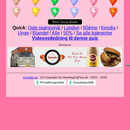
Åben Score Board
Quick:
Oste spørgsmål
/
London
/
80érne
/
Kendis
/
Unge
/
Blandet
/
Alle
/
50%
/
Se alle kategorier
Videovejledning til denne quiz
Annonce:
Kontakt os
- (C) Copyright by HverdagOgFest.dk - 2001 - 2026
Privatlivspolitik
Cookiepolitik